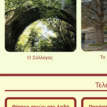
Το
Ο Σύλλογος
Ο Σύλλογος
Τελ
Θέατρο σκιών στο Λαδά
Παράστ