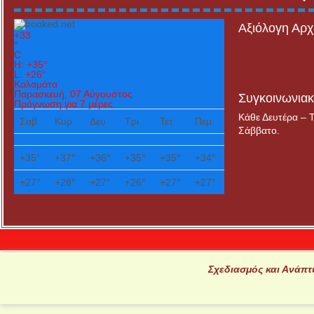
Αξιόλογη Αρχ
+
33
°
C
H:
+
35°
L:
+
26°
Καλαμάτα
Παρασκευή, 07 Αύγουστος
Συγκοινωνια
Πρόγνωση για 7 μέρες
Κάθε Δευτέρα – Τ
Σαβ
Κυρ
Δευ
Τρι
Τετ
Πεμ
Σάββατο.
+
35°
+
37°
+
36°
+
35°
+
35°
+
34°
+
27°
+
28°
+
27°
+
26°
+
27°
+
27°
Σχεδιασμός και Ανάπ