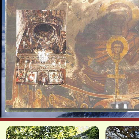
Τρούλος Ναού Παμμεγίστων Τξια