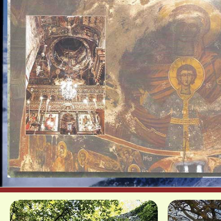
Τρούλος Ναού Παμμεγίστων Τξια