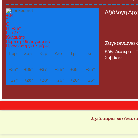
Αξιόλογη Αρχ
+
34
°
C
H:
+
35°
L:
+
27°
Καλαμάτα
Πέμπτη, 06 Αύγουστος
Συγκοινωνια
Πρόγνωση για 7 μέρες
Κάθε Δευτέρα – Τ
Παρ
Σαβ
Κυρ
Δευ
Τρι
Τετ
Σάββατο.
+
36°
+
35°
+
37°
+
35°
+
35°
+
35°
+
27°
+
28°
+
28°
+
26°
+
26°
+
26°
Σχεδιασμός και Ανάπ