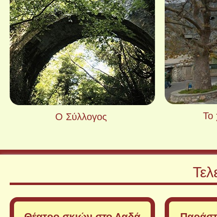
Το
Ο Σύλλογος
Ο Σύλλογος
Τελ
Θέατρο σκιών στο Λαδά
Παράστ